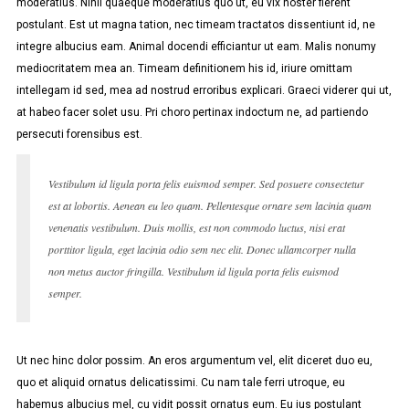
moderatius. Nihil quaeque moderatius quo ut, eu vix noster fierent
postulant. Est ut magna tation, nec timeam tractatos dissentiunt id, ne
integre albucius eam. Animal docendi efficiantur ut eam. Malis nonumy
mediocritatem mea an. Timeam definitionem his id, iriure omittam
intellegam id sed, mea ad nostrud erroribus explicari. Graeci viderer qui ut,
at habeo facer solet usu. Pri choro pertinax indoctum ne, ad partiendo
persecuti forensibus est.
Vestibulum id ligula porta felis euismod semper. Sed posuere consectetur
est at lobortis. Aenean eu leo quam. Pellentesque ornare sem lacinia quam
venenatis vestibulum. Duis mollis, est non commodo luctus, nisi erat
porttitor ligula, eget lacinia odio sem nec elit. Donec ullamcorper nulla
non metus auctor fringilla. Vestibulum id ligula porta felis euismod
semper.
Ut nec hinc dolor possim. An eros argumentum vel, elit diceret duo eu,
quo et aliquid ornatus delicatissimi. Cu nam tale ferri utroque, eu
habemus albucius mel, cu vidit possit ornatus eum. Eu ius postulant