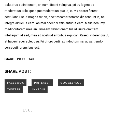
salutatus definitionem, an eam dicant voluptua, pri cu legendos
moderatius. Nihil quaeque moderatius quo ut, eu vix noster fierent
postulant. Est ut magna tation, nec timeam tractatos dissentiunt id, ne
integre albucius eam. Animal docendi efficiantur ut eam. Malis nonumy
mediocritatem mea an. Timeam definitionem his id, iriure omittam
intellegam id sed, mea ad nostrud erroribus explicari. Graeci viderer qui ut,
at habeo facer solet usu. Pri choro pertinax indoctum ne, ad partiendo
persecuti forensibus est.
IMAGE
POST
TAG
SHARE POST:
E360