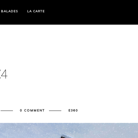
 BALADES
LA CARTE
E
4
0 COMMENT
E360