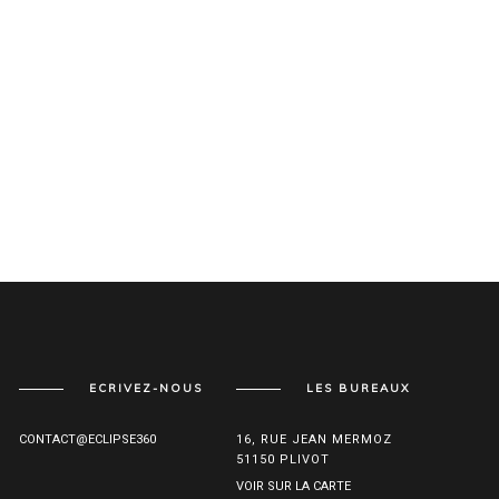
ECRIVEZ-NOUS
LES BUREAUX
CONTACT@ECLIPSE360
16, RUE JEAN MERMOZ
51150 PLIVOT
VOIR SUR LA CARTE