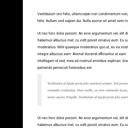
Vestibulum orci felis, ullamcorper non condimentum non, 
felis. Nullam sed sapien dui. Nulla auctor sit amet sem no
Ut nec hinc dolor possim. An eros argumentum vel, elit dic
habemus albucius mel, cu vidit possit ornatus eum. Eu iu
moderatius. Nihil quaeque moderatius quo ut, eu vix noste
integre albucius eam. Animal docendi efficiantur ut eam
intellegam id sed, mea ad nostrud erroribus explicari. Gra
partiendo persecuti forensibus est.
Vestibulum id ligula porta felis euismod semper. Sed posue
venenatis vestibulum. Duis mollis, est non commodo luctus, n
metus auctor fringilla. Vestibulum id ligula porta felis eui
Ut nec hinc dolor possim. An eros argumentum vel, elit dic
habemus albucius mel, cu vidit possit ornatus eum. Eu iu