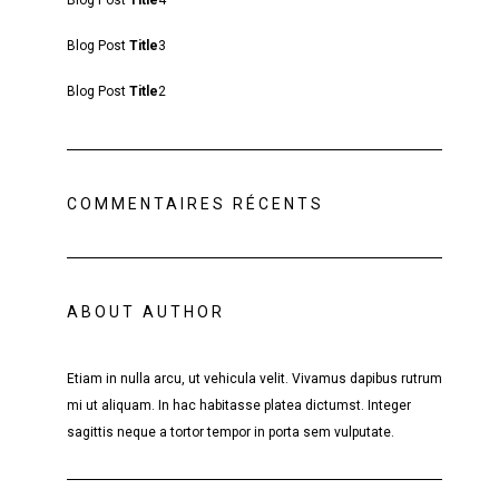
Blog Post
Title
4
Blog Post
Title
3
Blog Post
Title
2
COMMENTAIRES RÉCENTS
ABOUT AUTHOR
Etiam in nulla arcu, ut vehicula velit. Vivamus dapibus rutrum
mi ut aliquam. In hac habitasse platea dictumst. Integer
sagittis neque a tortor tempor in porta sem vulputate.