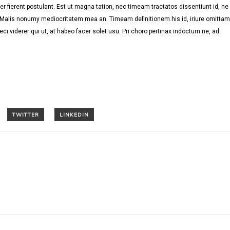
r fierent postulant. Est ut magna tation, nec timeam tractatos dissentiunt id, ne
. Malis nonumy mediocritatem mea an. Timeam definitionem his id, iriure omittam
eci viderer qui ut, at habeo facer solet usu. Pri choro pertinax indoctum ne, ad