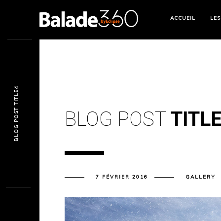
ACCUEIL
LES
BLOG POST TITLE4
BLOG POST
TITL
7 FÉVRIER 2016
GALLERY