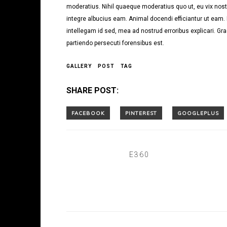
moderatius. Nihil quaeque moderatius quo ut, eu vix noste
integre albucius eam. Animal docendi efficiantur ut eam
intellegam id sed, mea ad nostrud erroribus explicari. Gra
partiendo persecuti forensibus est.
GALLERY
POST
TAG
SHARE POST:
E360