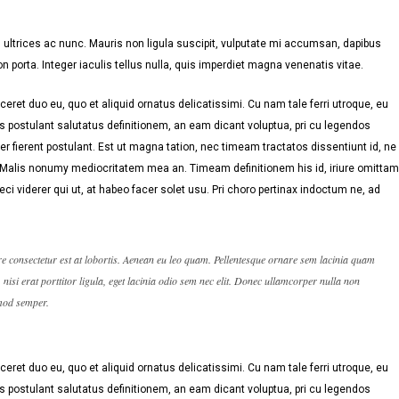
ultrices ac nunc. Mauris non ligula suscipit, vulputate mi accumsan, dapibus
n porta. Integer iaculis tellus nulla, quis imperdiet magna venenatis vitae.
eret duo eu, quo et aliquid ornatus delicatissimi. Cu nam tale ferri utroque, eu
s postulant salutatus definitionem, an eam dicant voluptua, pri cu legendos
r fierent postulant. Est ut magna tation, nec timeam tractatos dissentiunt id, ne
. Malis nonumy mediocritatem mea an. Timeam definitionem his id, iriure omittam
eci viderer qui ut, at habeo facer solet usu. Pri choro pertinax indoctum ne, ad
re consectetur est at lobortis. Aenean eu leo quam. Pellentesque ornare sem lacinia quam
isi erat porttitor ligula, eget lacinia odio sem nec elit. Donec ullamcorper nulla non
smod semper.
eret duo eu, quo et aliquid ornatus delicatissimi. Cu nam tale ferri utroque, eu
s postulant salutatus definitionem, an eam dicant voluptua, pri cu legendos