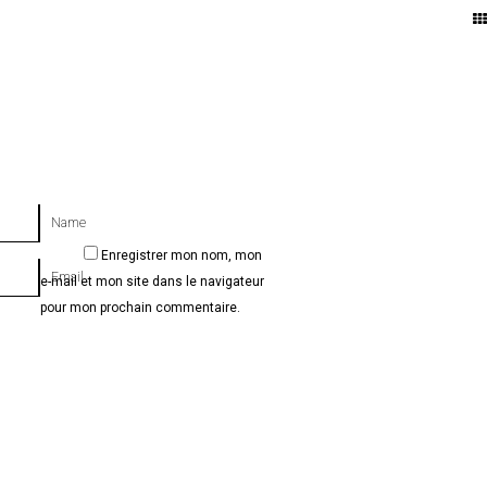
T
Name
Enregistrer mon nom, mon
Email
e-mail et mon site dans le navigateur
pour mon prochain commentaire.