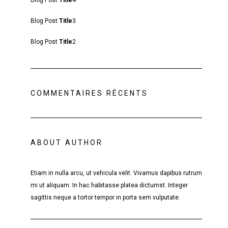
Blog Post
Title
4
Blog Post
Title
3
Blog Post
Title
2
COMMENTAIRES RÉCENTS
ABOUT AUTHOR
Etiam in nulla arcu, ut vehicula velit. Vivamus dapibus rutrum
mi ut aliquam. In hac habitasse platea dictumst. Integer
sagittis neque a tortor tempor in porta sem vulputate.