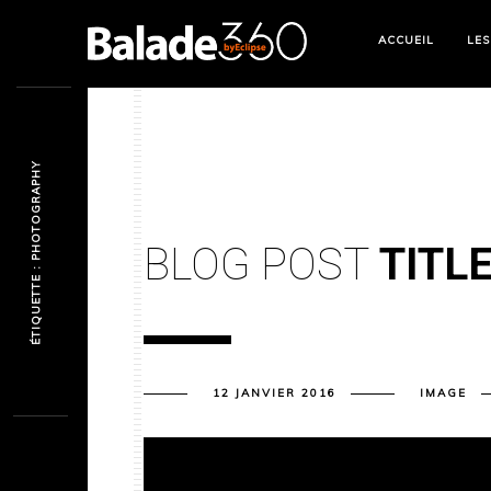
ACCUEIL
LES
ÉTIQUETTE : PHOTOGRAPHY
BLOG POST
TITL
12 JANVIER 2016
IMAGE