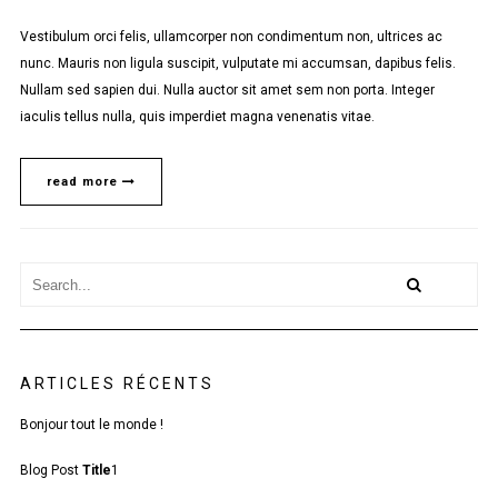
Vestibulum orci felis, ullamcorper non condimentum non, ultrices ac
nunc. Mauris non ligula suscipit, vulputate mi accumsan, dapibus felis.
Nullam sed sapien dui. Nulla auctor sit amet sem non porta. Integer
iaculis tellus nulla, quis imperdiet magna venenatis vitae.
read more
ARTICLES RÉCENTS
Bonjour tout le monde !
Blog Post
Title
1