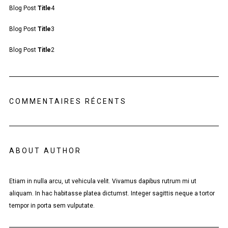
Blog Post
Title
4
Blog Post
Title
3
Blog Post
Title
2
COMMENTAIRES RÉCENTS
ABOUT AUTHOR
Etiam in nulla arcu, ut vehicula velit. Vivamus dapibus rutrum mi ut
aliquam. In hac habitasse platea dictumst. Integer sagittis neque a tortor
tempor in porta sem vulputate.