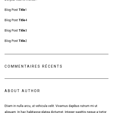
Blog Post
Title
1
Blog Post
Title
4
Blog Post
Title
3
Blog Post
Title
2
COMMENTAIRES RÉCENTS
ABOUT AUTHOR
Etiam in nulla arcu, ut vehicula velit. Vivamus dapibus rutrum mi ut
aliquam. In hac habitasse platea dictumst. Integer sagittis neque a tortor