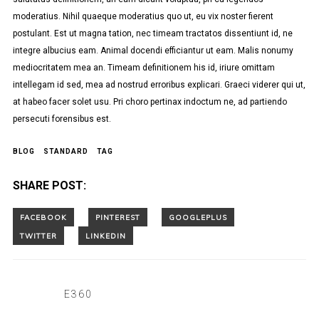
moderatius. Nihil quaeque moderatius quo ut, eu vix noster fierent
postulant. Est ut magna tation, nec timeam tractatos dissentiunt id, ne
integre albucius eam. Animal docendi efficiantur ut eam. Malis nonumy
mediocritatem mea an. Timeam definitionem his id, iriure omittam
intellegam id sed, mea ad nostrud erroribus explicari. Graeci viderer qui ut,
at habeo facer solet usu. Pri choro pertinax indoctum ne, ad partiendo
persecuti forensibus est.
BLOG
STANDARD
TAG
SHARE POST:
E360