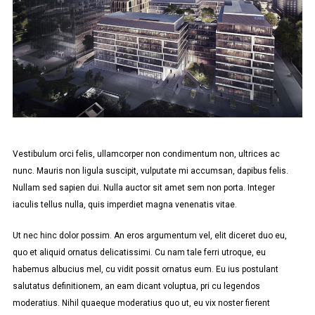
Vestibulum orci felis, ullamcorper non condimentum non, ultrices ac
nunc. Mauris non ligula suscipit, vulputate mi accumsan, dapibus felis.
Nullam sed sapien dui. Nulla auctor sit amet sem non porta. Integer
iaculis tellus nulla, quis imperdiet magna venenatis vitae.
Ut nec hinc dolor possim. An eros argumentum vel, elit diceret duo eu,
quo et aliquid ornatus delicatissimi. Cu nam tale ferri utroque, eu
habemus albucius mel, cu vidit possit ornatus eum. Eu ius postulant
salutatus definitionem, an eam dicant voluptua, pri cu legendos
moderatius. Nihil quaeque moderatius quo ut, eu vix noster fierent