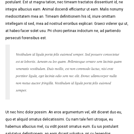
postulant. Est ut magna tation, nec timeam tractatos dissentiunt id, ne
integre albucius eam. Animal docendi efficiantur ut eam. Malis nonumy
mediocritatem mea an. Timeam definitionem his id, iriure omittam
intellegam id sed, mea ad nostrud erroribus explicari. Graeci viderer qui ut,
at habeo facer solet usu. Pri choro pertinax indoctum ne, ad partiendo
persecuti forensibus est.
Vestibulum id ligula porta felis euismod semper. Sed posuere consectetur
est at lobortis. Aenean eu leo quam. Pellentesque ornare sem lacinia quam
venenatis vestibulum. Duis mollis, est non commodo luctus, nisi erat
porttitor ligula, eget lacinia odio sem nec elit. Donec ullamcorper nulla
non metus auctor fringilla. Vestibulum id ligula porta felis euismod
semper.
Ut nec hinc dolor possim. An eros argumentum vel, elit diceret duo eu,
quo et aliquid ornatus delicatissimi. Cu nam tale ferri utroque, eu
habemus albucius mel, cu vidit possit ornatus eum. Eu ius postulant
salutatus definitionem, an eam dicant voluptua, pri cu legendos