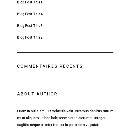
Blog Post
Title
1
Blog Post
Title
4
Blog Post
Title
3
Blog Post
Title
2
COMMENTAIRES RÉCENTS
ABOUT AUTHOR
Etiam in nulla arcu, ut vehicula velit. Vivamus dapibus rutrum
mi ut aliquam. In hac habitasse platea dictumst. Integer
sagittis neque a tortor tempor in porta sem vulputate.