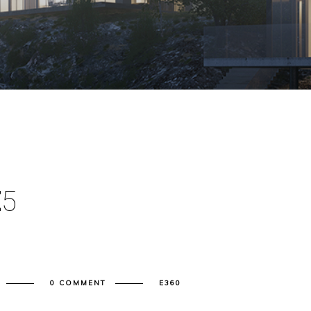
E
5
0 COMMENT
E360