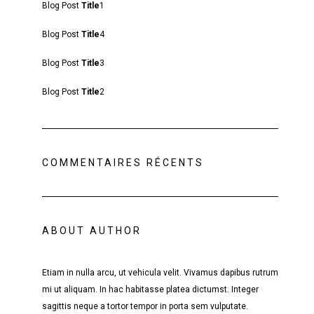
Blog Post
Title
1
Blog Post
Title
4
Blog Post
Title
3
Blog Post
Title
2
COMMENTAIRES RÉCENTS
ABOUT AUTHOR
Etiam in nulla arcu, ut vehicula velit. Vivamus dapibus rutrum
mi ut aliquam. In hac habitasse platea dictumst. Integer
sagittis neque a tortor tempor in porta sem vulputate.