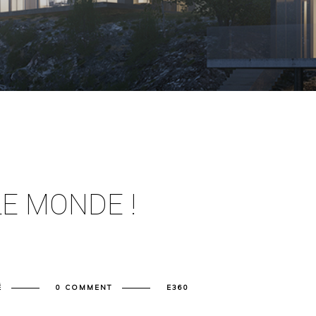
E MONDE !
É
0 COMMENT
E360